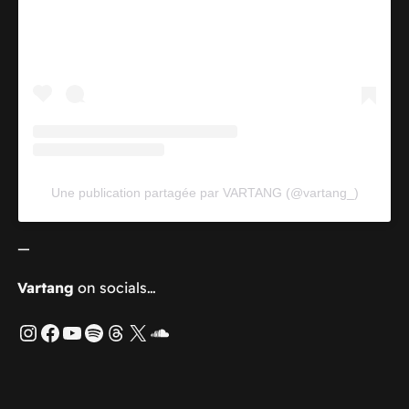
Une publication partagée par VARTANG (@vartang_)
—
Vartang
on socials…
Instagram
Facebook
YouTube
Spotify
Threads
X
SoundCloud