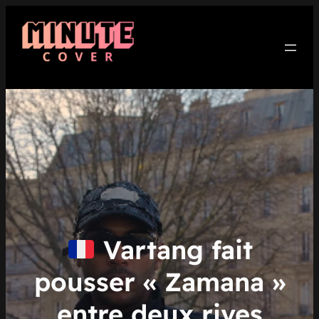
Aller
au
contenu
Vartang fait
pousser « Zamana »
entre deux rives