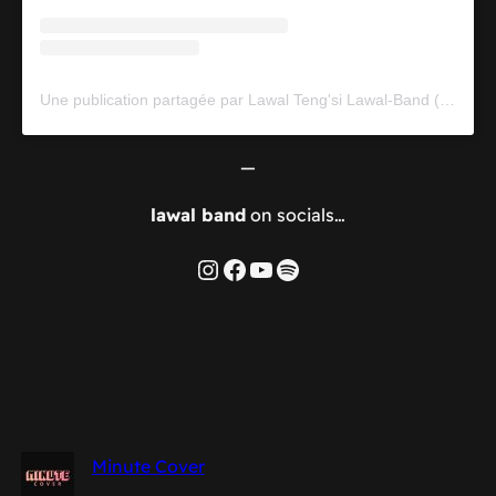
Une publication partagée par Lawal Teng'si Lawal-Band (@lawalband)
—
lawal band
on socials…
Instagram
Facebook
YouTube
Spotify
Minute Cover