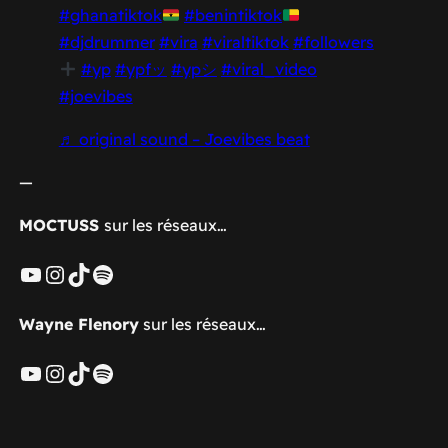
#ghanatiktok
#benintiktok
#djdrummer
#vira
#viraltiktok
#followers
#yp
#ypfッ
#ypシ
#viral_video
#joevibes
♬ original sound – Joevibes beat
—
MOCTUSS
sur les réseaux…
YouTube
Instagram
TikTok
Spotify
Wayne Flenory
sur les réseaux…
YouTube
Instagram
TikTok
Spotify