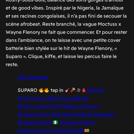
et de good vibes. Inspiré par le Nigeria, la Jamaïque
et ses racines congolaises, il n’a pas fini de secouer la
scène afrobeat. Reste branché, la vague Moctuss x
Wayne Flenory ne fait que commencer. Et pour rester
dans l’ambiance, on te laisse avec une petite cover
batterie bien stylée sur le hit de Wayne Flenory, «
Suparo ». Clique, kiffe, et laisse les percus faire le
reste.
@jovibesbeat
SUPARO
tap in
#drums
#drumcover
#drumcovertiktok
#basscover
#afrodj
#djmix
#suparo
#suparoremix
#afrobeats
#djmix
#djmixes
#nigeriantiktok
#nigeriantiktok
#nigerianmusic
#togolais228