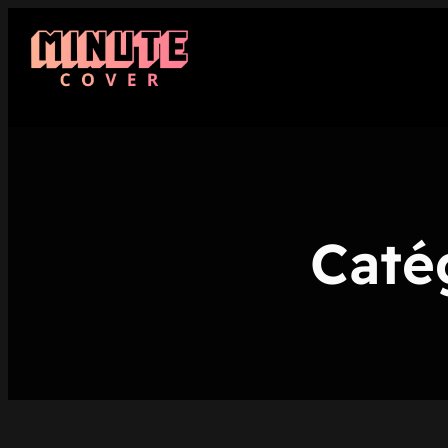
Aller
au
contenu
Caté