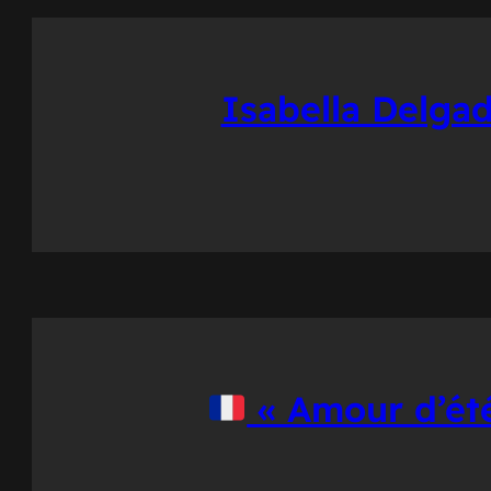
Isabella Delga
« Amour d’été