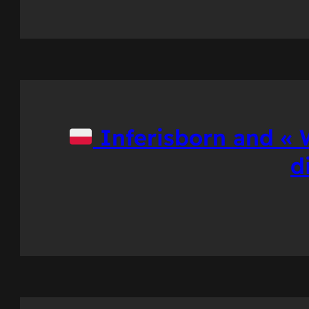
Inferisborn and « 
d