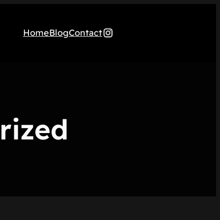
Instagram
Home
Blog
Contact
rized