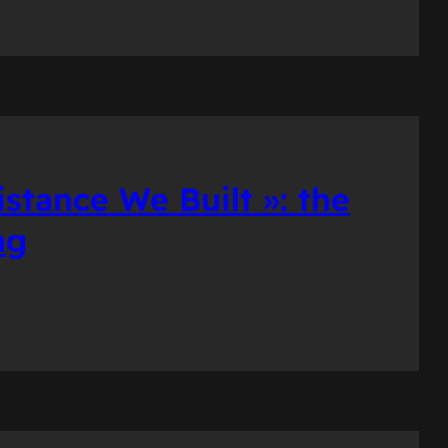
stance We Built »: the
ng