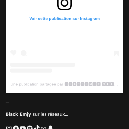
Voir cette publication sur Instagram
Une publication partagée par 🅱🅻🅰🅲🅺🅴🅼🅹🆈 🅾🅵🅵🅸🅲🅸🅴🅻 (@blackemjy.officiel)
—
Black Emjy
sur les réseaux…
Instagram
Facebook
YouTube
Spotify
TikTok
Lien
Snapchat