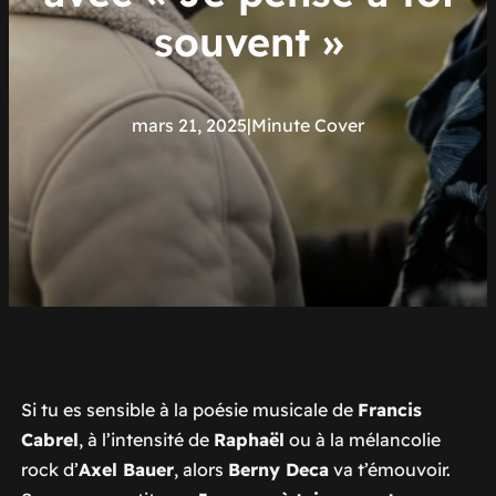
souvent »
mars 21, 2025
|
Minute Cover
Si tu es sensible à la poésie musicale de
Francis
Cabrel
, à l’intensité de
Raphaël
ou à la mélancolie
rock d’
Axel Bauer
, alors
Berny Deca
va t’émouvoir.