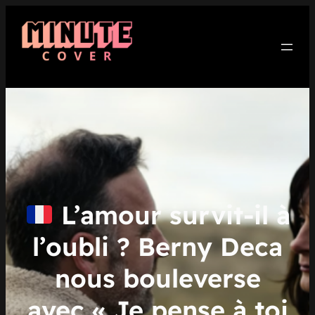
Aller
au
contenu
L’amour survit-il à
l’oubli ? Berny Deca
nous bouleverse
avec « Je pense à toi