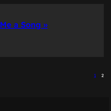
 Me a Song »
1
2